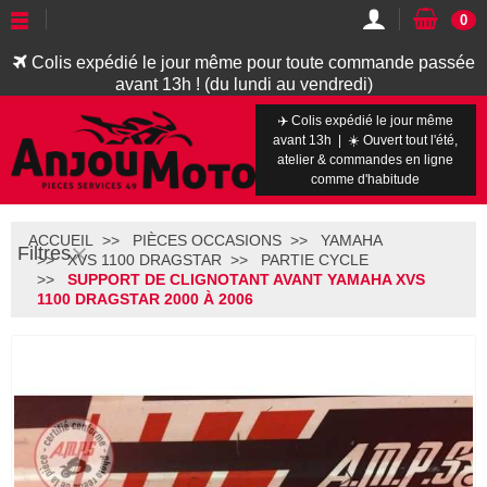
0
Colis expédié le jour même pour toute commande passée
avant 13h ! (du lundi au vendredi)
✈️ Colis expédié le jour même
avant 13h | ☀️ Ouvert tout l'été,
atelier & commandes en ligne
comme d'habitude
ACCUEIL
PIÈCES OCCASIONS
YAMAHA
Filtres
XVS 1100 DRAGSTAR
PARTIE CYCLE
SUPPORT DE CLIGNOTANT AVANT YAMAHA XVS
1100 DRAGSTAR 2000 À 2006